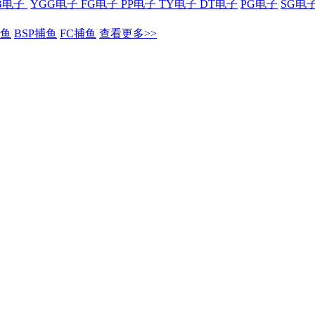
B电子
YGG电子
FG电子
PP电子
TY电子
DT电子
PG电子
SG电
捕鱼
BSP捕鱼
FC捕鱼
查看更多>>