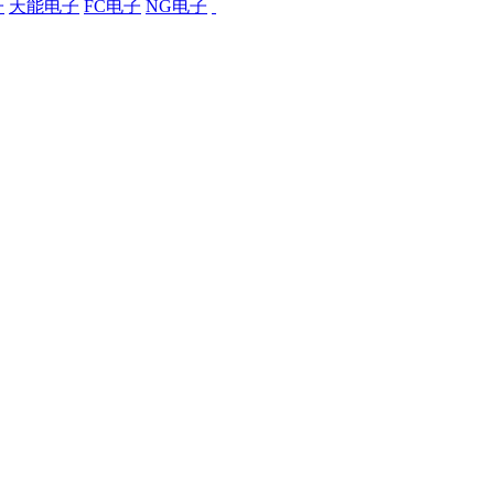
子
天能电子
FC电子
NG电子