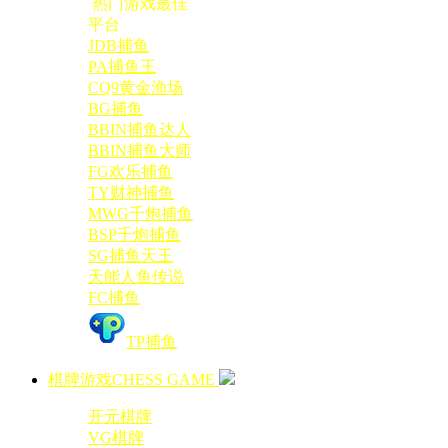
热门游戏最佳
平台
JDB捕鱼
PA捕鱼王
CQ9黄金渔场
BG捕鱼
BBIN捕鱼达人
BBIN捕鱼大师
FG欢乐捕鱼
TY财神捕鱼
MWG千炮捕鱼
BSP千炮捕鱼
SG捕鱼天王
天能人鱼传说
FC捕鱼
TP捕鱼
棋牌游戏
CHESS GAME
开元棋牌
VG棋牌