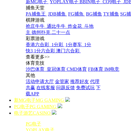
新MG电子
YOPLAY电子
BBIN电子
CQ9电子
JD
捕鱼天堂
PA捕鱼王
JDB捕鱼
FG捕魚
BG捕鱼
TY捕鱼
SG
棋牌游戏
抢庄牛牛
通比牛牛
炸金花
斗地
主
德州扑克
二十一点
彩票游戏
香港六合彩
1分彩
1分赛车
1分
快3
1分六合彩
澳门六合彩
查看更多>>
体育竞技
沙巴体育
皇冠体育
CMD体育
FB体育
IM电竞
其他
活动申请大厅
金管家
推荐好友
代理
共赢
在线客服
问题反馈
免费试玩
下
载APP
新MG电子
MG GAMING
PG电子
PG GAMING
电子游艺
CASINO
PG电子
YOPLAY电子