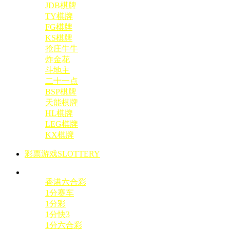
JDB棋牌
TY棋牌
FG棋牌
KS棋牌
抢庄牛牛
炸金花
斗地主
二十一点
BSP棋牌
天能棋牌
HL棋牌
LEG棋牌
KX棋牌
彩票游戏
SLOTTERY
香港六合彩
1分赛车
1分彩
1分快3
1分六合彩