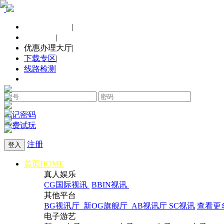
合法牌照展示
|
代理合作
|
优惠办理大厅
|
下载专区
|
线路检测
忘记密码
免费试玩
注册
登入
首页
HOME
真人娱乐
CG国际视讯
BBIN视讯
其他平台
BG视讯厅
新OG旗舰厅
AB视讯厅
SC视讯
查看更
电子游艺